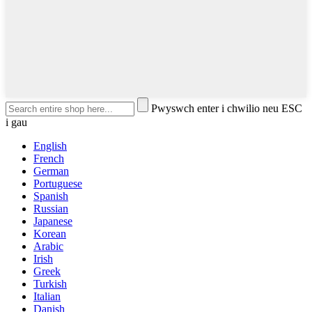
Pwyswch enter i chwilio neu ESC
i gau
English
French
German
Portuguese
Spanish
Russian
Japanese
Korean
Arabic
Irish
Greek
Turkish
Italian
Danish