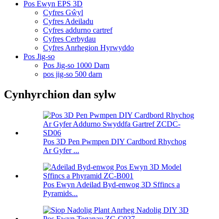
Pos Ewyn EPS 3D
Cyfres Gŵyl
Cyfres Adeiladu
Cyfres addurno cartref
Cyfres Cerbydau
Cyfres Anrhegion Hyrwyddo
Pos Jig-so
Pos Jig-so 1000 Darn
pos jig-so 500 darn
Cynhyrchion dan sylw
Pos 3D Pen Pwmpen DIY Cardbord Rhychog
Ar Gyfer ...
Pos Ewyn Adeilad Byd-enwog 3D Sffincs a
Pyramids...