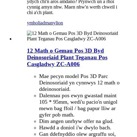
ydych chi'n aros amdano? Prynwch un a rhoi
cynnig arnyn nhw. Maen nhw'n werth chweil i
chi a'ch plant.
ymholiad
manylion
12 Math o Gemau Pos 3D Byd
Deinosoriaid Plant Teganau Pos
Casgladwy ZC-A006
Mae pecyn model Pos 3D Parc
Deinosoriaid yn cynnwys 12 math o
ddeinosoriaid.
Dalennau pos ewyn gwastad maint
105 * 95mm, wedi'u pacio'n unigol
mewn bag ffoil / bag papur lliw ar
gyfer pob math.
Dim angen unrhyw offer na glud.
Hawdd a doniol i'w dwylo bach.
Gan ddefnyddio olew argraffu soi,