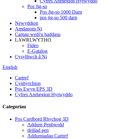
Cyfres Anrhegion Hyrwyddo
Pos Jig-so
Pos Jig-so 1000 Darn
pos jig-so 500 darn
Newyddion
Amdanom Ni
Camau wedi'u haddasu
LAWRLWYTHO
Fideo
E-Gatalog
Cysylltwch â Ni
English
Cartref
Cynhyrchion
Pos Ewyn EPS 3D
Cyfres Anrhegion Hyrwyddo
Categorïau
Pos Cardbord Rhychog 3D
Addurn Penbwrdd
deiliad pen
Addurniadau Cartref