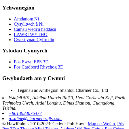
Ychwanegion
Amdanom Ni
Cysylltwch â Ni
Camau wedi'u haddasu
LAWRLWYTHO
Cwestiynau Cyffredin
Ystodau Cynnyrch
Pos Ewyn EPS 3D
Pos Cardbord Rhychog 3D
Gwybodaeth am y Cwmni
Teganau ac Anrhegion Shantou Charmer Co., Ltd
Ystafell 501, Adeilad Huaxia Rhif 3, Heol Gorllewin Keji, Parth
Technoleg Uwch, Ardal Longhu, Dinas Shantou, Guangdong,
Tsieina.
+8613923676477
rosaline@charmercrafts.com
© Hawlfraint - 2010-2023: Cedwir Pob Hawl.
Map o'r Wefan
,
Pris
Pos 3D a Thegan Mini Tsieina
,
Addurn Wal Pen Ceirw
,
Pen Ceirw