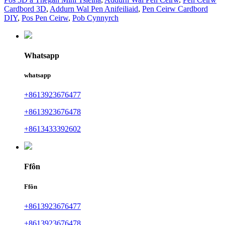
Cardbord 3D
,
Addurn Wal Pen Anifeiliaid
,
Pen Ceirw Cardbord
DIY
,
Pos Pen Ceirw
,
Pob Cynnyrch
Whatsapp
whatsapp
+8613923676477
+8613923676478
+8613433392602
Ffôn
Ffôn
+8613923676477
+8613923676478