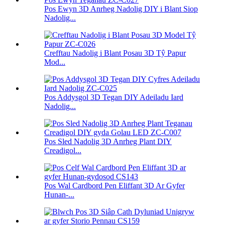
Pos Ewyn 3D Anrheg Nadolig DIY i Blant Siop
Nadolig...
Crefftau Nadolig i Blant Posau 3D Tŷ Papur
Mod...
Pos Addysgol 3D Tegan DIY Adeiladu Iard
Nadolig...
Pos Sled Nadolig 3D Anrheg Plant DIY
Creadigol...
Pos Wal Cardbord Pen Eliffant 3D Ar Gyfer
Hunan-...