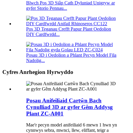
Blwch Pos 3D Siâp Cath Dyluniad Unigryw ar
gyfer Storio Pennau...
Pos 3D Teganau Crefft Papur Plant Oedolion
DIY Cardfwrdd...
Posau 3D i Oedolion a Phlant Pecyn Model Fila
Nadolig...
Cyfres Anrhegion Hyrwyddo
Posau Anifeiliaid Cartŵn Bach
Cynulliad 3D ar gyfer Gêm Addysg
Plant ZC-A001
Mae'r pecyn model anifeiliaid 6 mewn 1 hwn yn
cynnwys sebra, mwnci, ​​llew, eliffant, teigr a