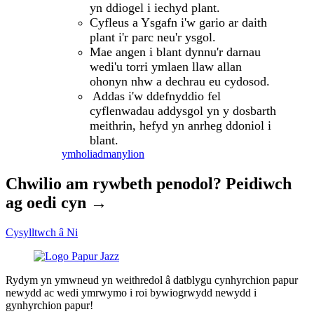
yn ddiogel i iechyd plant.
Cyfleus a Ysgafn i'w gario ar daith
plant i'r parc neu'r ysgol.
Mae angen i blant dynnu'r darnau
wedi'u torri ymlaen llaw allan
ohonyn nhw a dechrau eu cydosod.
Addas i'w ddefnyddio fel
cyflenwadau addysgol yn y dosbarth
meithrin, hefyd yn anrheg ddoniol i
blant.
ymholiad
manylion
Chwilio am rywbeth penodol? Peidiwch
ag oedi cyn →
Cysylltwch â Ni
Rydym yn ymwneud yn weithredol â datblygu cynhyrchion papur
newydd ac wedi ymrwymo i roi bywiogrwydd newydd i
gynhyrchion papur!