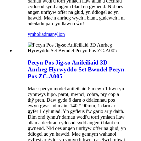
darnau wedi'u torri ymlaen llaw allan a dechrau
cydosod sydd angen i blant eu gwneud. Nid oes
angen unrhyw offer na glud, yn ddiogel ac yn
hawdd. Mae'n anrheg wych i blant, gadewch i ni
adeiladu parc yn llawn cŵn!
ymholiad
manylion
Pecyn Pos Jig-so Anifeiliaid 3D
Anrheg Hyrwyddo Set Bwndel Pecyn
Pos ZC-A005
Mae'r pecyn model anifeiliaid 6 mewn 1 hwn yn
cynnwys hipo, parot, mwnci, ​​cobra, pry cop a
thŷ pren. Daw gyda 6 darn o ddalennau pos
ewyn gwastad maint 140 * 90mm, 1 darn ar
gyfer 1 dyluniad. Yn gyfleus i'w gario ar y daith.
Dim ond tynnu'r darnau wedi'u torri ymlaen llaw
allan a dechrau cydosod sydd angen i blant eu
gwneud. Nid oes angen unrhyw offer na glud, yn
ddiogel ac yn hawdd. Mae gennym wahanol
gyfresi ar gyfer y cynnyrch hwn, casglwch nhw i