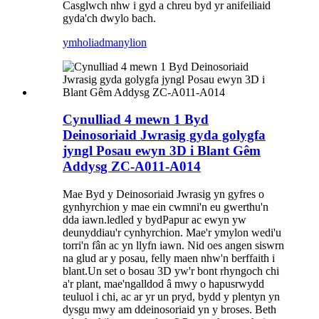
Casglwch nhw i gyd a chreu byd yr anifeiliaid
gyda'ch dwylo bach.
ymholiad
manylion
Cynulliad 4 mewn 1 Byd
Deinosoriaid Jwrasig gyda golygfa
jyngl Posau ewyn 3D i Blant Gêm
Addysg ZC-A011-A014
Mae Byd y Deinosoriaid Jwrasig yn gyfres o
gynhyrchion y mae ein cwmni'n eu gwerthu'n
dda iawn.
ledled y byd
Papur ac ewyn yw
deunyddiau'r cynhyrchion. Mae'r ymylon wedi'u
torri'n fân ac yn llyfn iawn. Nid oes angen siswrn
na glud ar y posau, felly maen nhw'n berffaith i
blant.
Un set o bosau 3D yw'r bont rhyngoch chi
a'r plant, mae'n
gall
dod â mwy o hapusrwydd
teuluol i chi
, ac ar yr un pryd, bydd y plentyn yn
dysgu mwy am ddeinosoriaid yn y broses. Beth