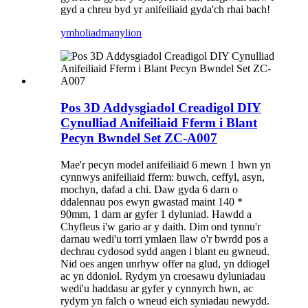
gyd a chreu byd yr anifeiliaid gyda'ch rhai bach!
ymholiad
manylion
Pos 3D Addysgiadol Creadigol DIY
Cynulliad Anifeiliaid Fferm i Blant
Pecyn Bwndel Set ZC-A007
Mae'r pecyn model anifeiliaid 6 mewn 1 hwn yn
cynnwys anifeiliaid fferm: buwch, ceffyl, asyn,
mochyn, dafad a chi. Daw gyda 6 darn o
ddalennau pos ewyn gwastad maint 140 *
90mm, 1 darn ar gyfer 1 dyluniad. Hawdd a
Chyfleus i'w gario ar y daith. Dim ond tynnu'r
darnau wedi'u torri ymlaen llaw o'r bwrdd pos a
dechrau cydosod sydd angen i blant eu gwneud.
Nid oes angen unrhyw offer na glud, yn ddiogel
ac yn ddoniol. Rydym yn croesawu dyluniadau
wedi'u haddasu ar gyfer y cynnyrch hwn, ac
rydym yn falch o wneud eich syniadau newydd.