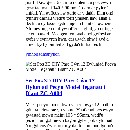
jiraff. Daw gyda 6 darn o ddalennau pos ewyn
gwastad maint 140 * 90mm, 1 darn ar gyfer 1
anifail. Yn gyfleus i'w gario ar y daith. Dim ond
tynnu'r darnau wedi'u torri ymlaen llaw allan a
dechrau cydosod sydd angen i blant eu gwneud.
Nid oes angen unrhyw offer na glud, yn ddiogel
ac yn hawdd. Mae gennym wahanol gyfresi ar
gyfer y cynnyrch hwn, casglwch nhw i gyd a
chreu byd yr anifeiliaid gyda'ch rhai bach!
ymholiad
manylion
Set Pos 3D DIY Parc Cŵn 12
Dyluniad Pecyn Model Teganau i
Blant ZC-A004
Mae'r pecyn model hwn yn cynnwys 12 math o
gŵn yn chwarae yn y parc. Y taflenni pos ewyn
gwastad mewn maint 105 * 95mm, wedi'u
pacio'n unigol mewn bag ar gyfer pob dyluniad.
Yn gyfleus i'w cario ar y daith. Dim ond tynnu'r