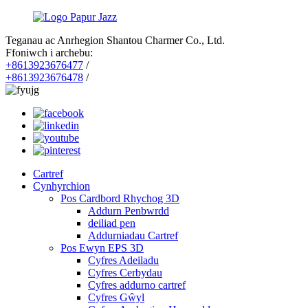
Teganau ac Anrhegion Shantou Charmer Co., Ltd.
Ffoniwch i archebu:
+8613923676477
/
+8613923676478
/
Cartref
Cynhyrchion
Pos Cardbord Rhychog 3D
Addurn Penbwrdd
deiliad pen
Addurniadau Cartref
Pos Ewyn EPS 3D
Cyfres Adeiladu
Cyfres Cerbydau
Cyfres addurno cartref
Cyfres Gŵyl